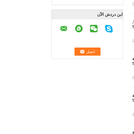
ابن دردش الآن
بطارية بطل الصين 2V150Ah GM150-2 حمض الرصاص AGM بطارية VRLA،
AG بطارية
AG بطارية
AG بطارية