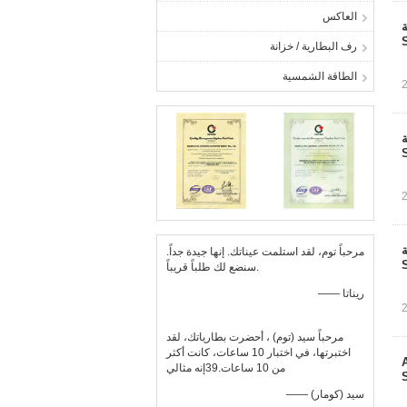
العاكس
AG بطارية
رف البطارية / خزانة
الطاقة الشمسية
AG بطارية
AGM بطارية
مرحباً توم، لقد استلمت عيناتك. إنها جيدة جداً.
سنضع لك طلباً قريباً.
—— ريناتا
مرحباً سيد (توم) ، أحضرت بطارياتك، لقد
اختبرتها، في اختبار 10 ساعات، كانت أكثر
اص الحمض AGM
من 10 ساعات.39إنه مثالي
—— سيد (كومار)