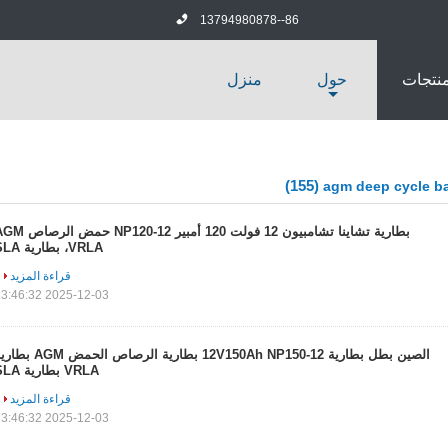
86--13794980878
منتجات
حول
منزل
(155)
agm deep cycle ba
بطارية تشاينا تشامبيون 12 فولت 120 أمبير NP120-12 حم
VRLA، بطارية SLA
قراءة المزيد
2025-12-03 23:46:32
الصين بطل بطارية 12V150Ah NP150-12 بطارية الرصاص الحمض M
VRLA بطارية SLA
قراءة المزيد
2025-12-03 23:46:32