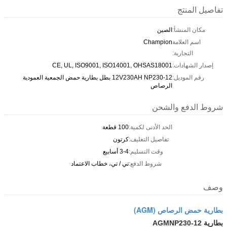
تفاصيل المنتج
مكان المنشأ:
الصين
اسم العلامة
Champion
التجارية:
إصدار الشهادات:
CE, UL, ISO9001, ISO14001, OHSAS18001
رقم الموديل:
12V230AH NP230-12 بطل بطارية حمض الجمعية العمودية
الرصاص
شروط الدفع والشحن
الحد الأدنى لكمية:
100 قطعة
تفاصيل التغليف:
كرتون
وقت التسليم:
3-4 أسابيع
شروط الدفع:
تي / تي، خطاب الاعتماد
وصف
بطارية حمض الرصاص (AGM)
بطارية AGM
NP230-12