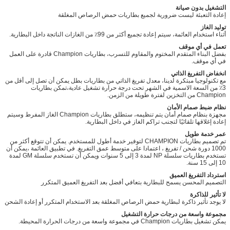
التشغيل بدون صيانة
إعادة التعبئة ليست ضرورية لجميع بطاريات حمض الرصاص المغلقة
توليد الغاز
أثناء استخدام العائمة، سيتم إعادة تجميع أكثر من 99٪ من الغازات الناتجة داخل البطارية.
تعمل في أي موقف
بفضل البناء المتقدم المختوم والمقاوم للتسرب، بطاريات Champion قادرة على العمل
في أي موقف.
انخفاض التفريغ الذاتي
مع تكنولوجيا مبتكرة لدينا، معدل تفريغ الذاتي من بطاريات بطل يمكن أن تصل إلى أقل من
3٪ من السعة الاسمية في الشهر تحت درجة حرارة تشغيل عادية،تمكن بطاريات
Champion من التخزين لفترة طويلة من الزمن.
نظام ضبط صمام الأمان
مجهزة بنظام صمام أمان يتم تنظيمه، ستطلق بطاريات Champion الغاز المفرط وسيتم
إعادة إغلاقها تلقائيًا لتجنب تراكم الغاز في داخل البطارية.
عمر خدمة طويل
تم تصميم بطاريات CHAMPION لتوفير خدمة أطول للمستخدم. يمكن أن تتوقع أكثر من
1000 دورة شحن / تفريغ ، اعتمادا على متوسط عمق التفريغ. في تطبيق العائمة ،يمكن أن
تستخدم بطاريات سلسلة NP لمدة 3 إلى 5 سنوات ويمكن أن تستخدم سلسلة GM لمدة
10 إلى 15 سنة.
استرداد التفريغ العميق
التصميم المحسن يسمح للبطارية بتعافي أفضل بعد التفريغ العميق المتكرر
لا تأثير للذاكرة
لا يوجد تأثير ذاكرة لبطارية حمض الرصاص المغلقة بعد الاستخدام المتكرر أو إعادة الشحن
مجموعة واسعة من درجات حرارة التشغيل
يمكن تشغيل بطاريات Champion في مجموعة واسعة من درجات الحرارة المحيطة.