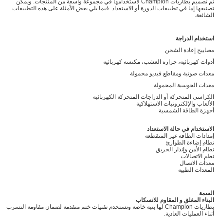
تم تصميم بطاريات Champion لاستخدامها في مجموعة واسعة من المنتجات. ويمكن
تصنيفها إما في تطبيقات الدورة أو الاستعداد. فيما يلي بعض الأمثلة على هذه التطبيقات
الشائعة.
استخدام الدراجة
مصابيح إعادة الشحن
أدوات كهربائية، جزارة العشب، مكنسة كهربائية
معدات صوتية ومقاطع فيديو محمولة
معدات الحوسبة المحمولة
الكراسي المتحركة أو الدراجات المتحركة الكهربائية
الألعاب والإلكترونيات الاستهلاكية
أجهزة الطاقة الشمسية
الاستخدام في حالة الاستعداد
إمدادات الطاقة غير المتقطعة
نظام إضاءة الطوارئ
نظام الأمن وإنذار الحريق
نظم الاتصالات
معدات الاتصال
المعدات الطبية
السمة
البناء المغلق و المقاوم للانسكاب
بطاريات Champion لها بنية خاصة وتستخدم تقنيات ختم متقدمة لضمان مقاومة التسرب
أثناء العمليات العادية.