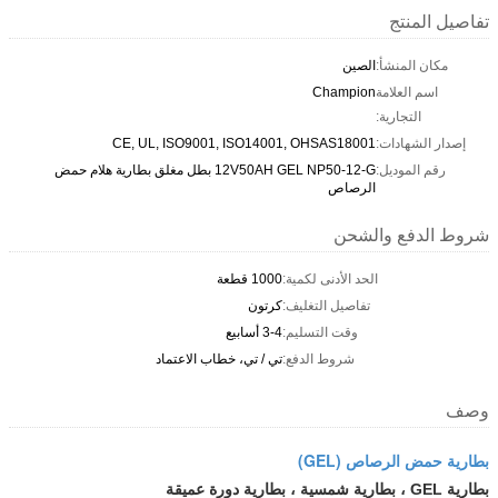
تفاصيل المنتج
مكان المنشأ:
الصين
اسم العلامة
Champion
التجارية:
إصدار الشهادات:
CE, UL, ISO9001, ISO14001, OHSAS18001
رقم الموديل:
12V50AH GEL NP50-12-G بطل مغلق بطارية هلام حمض
الرصاص
شروط الدفع والشحن
الحد الأدنى لكمية:
1000 قطعة
تفاصيل التغليف:
كرتون
وقت التسليم:
3-4 أسابيع
شروط الدفع:
تي / تي، خطاب الاعتماد
وصف
بطارية حمض الرصاص (GEL)
بطارية GEL ، بطارية شمسية ، بطارية دورة عميقة