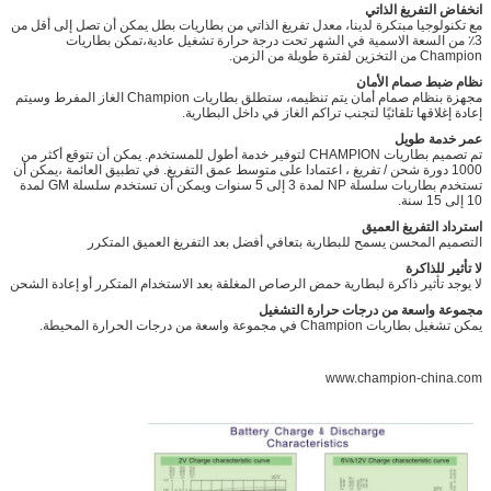
انخفاض التفريغ الذاتي
مع تكنولوجيا مبتكرة لدينا، معدل تفريغ الذاتي من بطاريات بطل يمكن أن تصل إلى أقل من
3٪ من السعة الاسمية في الشهر تحت درجة حرارة تشغيل عادية،تمكن بطاريات
Champion من التخزين لفترة طويلة من الزمن.
نظام ضبط صمام الأمان
مجهزة بنظام صمام أمان يتم تنظيمه، ستطلق بطاريات Champion الغاز المفرط وسيتم
إعادة إغلاقها تلقائيًا لتجنب تراكم الغاز في داخل البطارية.
عمر خدمة طويل
تم تصميم بطاريات CHAMPION لتوفير خدمة أطول للمستخدم. يمكن أن تتوقع أكثر من
1000 دورة شحن / تفريغ ، اعتمادا على متوسط عمق التفريغ. في تطبيق العائمة ،يمكن أن
تستخدم بطاريات سلسلة NP لمدة 3 إلى 5 سنوات ويمكن أن تستخدم سلسلة GM لمدة
10 إلى 15 سنة.
استرداد التفريغ العميق
التصميم المحسن يسمح للبطارية بتعافي أفضل بعد التفريغ العميق المتكرر
لا تأثير للذاكرة
لا يوجد تأثير ذاكرة لبطارية حمض الرصاص المغلقة بعد الاستخدام المتكرر أو إعادة الشحن
مجموعة واسعة من درجات حرارة التشغيل
يمكن تشغيل بطاريات Champion في مجموعة واسعة من درجات الحرارة المحيطة.
www.champion-china.com