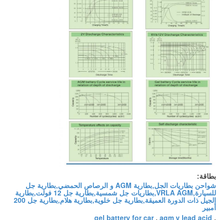
بطاقة:
شواحن بطاريات الجل,بطارية AGM و الرصاص الحمضي,بطارية جل
للسيارة,VRLA AGM,بطاريات جل شمسية,بطارية جل 12 فولت,بطارية
الجيل ذات الدورة العميقة,بطارية جل خلوية,بطارية هلام,بطارية جل 200
أمبير
gel battery for car
agm v lead acid
,
,