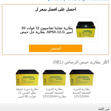
احصل على افضل سعر ل
بطارية تشاينا تشامبيون 12 فولت 50
أمبير NP50-12-G، بطارية جل حمض
الرصاص المختومة، بطارية شمسية،
بطارية دورة عميقة
استمر
بطارية حمض الرصاص (GEL)
أكثر
بطارية UPS الصينية
بطارية الدورة
بطارية الدورة
بطارية دورة عميقة
بطارية 
بطارية 12V8Ah
العميقة الصينية
العميقة الصينية
بطل الصين 12
العميقة 
NP8-12 بطارية
12V120AH
بطارية 12V100AH
فولت 90 أمبير
AGM الحمضية
NP120-12-G
NP100-12-G مغلقة
NP90-12-G بطارية
ية بطارية
بطارية GEL
الحمض الرصاصي
جل حمض الرصاص
الشم
الشمسية
الشمسي
المختومة
غير اللغة