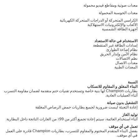
معدات صوتية ومقاطع فيديو محمولة
معدات الحوسبة المحمولة
الكراسي المتحركة أو الدراجات المتحركة الكهربائية
الألعاب والإلكترونيات الاستهلاكية
أجهزة الطاقة الشمسية
الاستخدام في حالة الاستعداد
إمدادات الطاقة غير المتقطعة
نظام إضاءة الطوارئ
نظام الأمن وإنذار الحريق
نظم الاتصالات
معدات الاتصال
المعدات الطبية
السمة
البناء المغلق و المقاوم للانسكاب
بطاريات Champion لها بنية خاصة وتستخدم تقنيات ختم متقدمة لضمان مقاومة التسرب
أثناء العمليات العادية.
التشغيل بدون صيانة
إعادة التعبئة ليست ضرورية لجميع بطاريات حمض الرصاص المغلقة
توليد الغاز
أثناء استخدام العائمة، سيتم إعادة تجميع أكثر من 99٪ من الغازات الناتجة داخل البطارية.
تعمل في أي موقف
بفضل البناء المتقدم المختوم والمقاوم للتسرب، بطاريات Champion قادرة على العمل
في أي موقف.